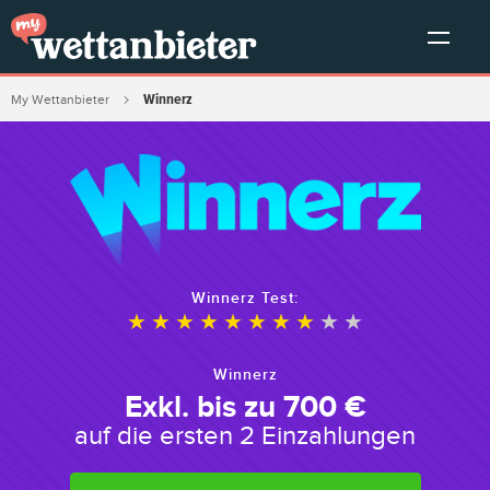
Winnerz
My Wettanbieter
Winnerz Test:
★
★
★
★
★
★
★
★
★
★
Winnerz
Exkl. bis zu 700 €
auf die ersten 2 Einzahlungen