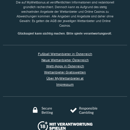
Die auf MyWettbonus.at veröffentlichten Informationen sind redaktionell
gründlich recherchiert. Dennoch kann es Aufgrund des stetig
wechselnden Angebote der Wettanbieter und Online Casinos zu
Abweichungen kommen. Alle Angaben und Angebote sind daher ohne
Gewähr. Es gelten die AGB der jeweiligen Wettanbieter und Online
Casinos.
Glücksspiel kann süchtig machen. Bitte spiele verantwortungsvoll.
Fußball Wettanbieter in Österreich
Neue Wettanbieter Österreich
Wett-Apps in Österreich
Wettanbieter Gratiswetten
Über MyWettanbieter.at
Impressum