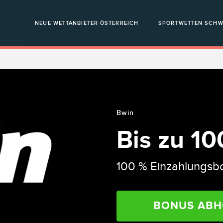
NEUE WETTANBIETER ÖSTERREICH
SPORTWETTEN SCHW
Bwin
Bis zu 10
100 % Einzahlungsb
BONUS ABH