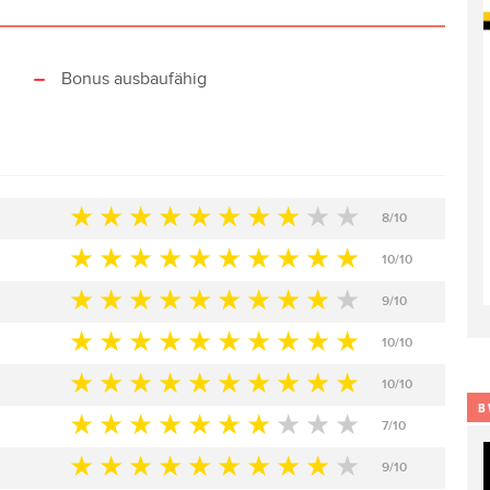
Bonus ausbaufähig
★
★
★
★
★
★
★
★
★
★
8/10
★
★
★
★
★
★
★
★
★
★
10/10
★
★
★
★
★
★
★
★
★
★
9/10
★
★
★
★
★
★
★
★
★
★
10/10
★
★
★
★
★
★
★
★
★
★
10/10
B
★
★
★
★
★
★
★
★
★
★
7/10
★
★
★
★
★
★
★
★
★
★
9/10