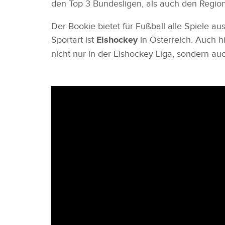
den Top 3 Bundesligen, als auch den Regio
Der Bookie bietet für Fußball alle Spiele a
Sportart ist
Eishockey
in Österreich. Auch h
nicht nur in der Eishockey Liga, sondern a