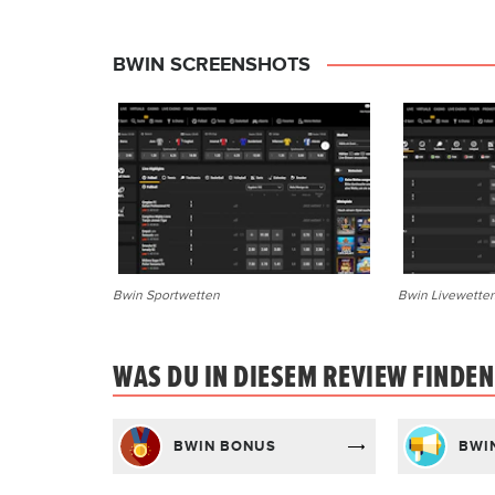
BWIN SCREENSHOTS
Bwin Sportwetten
Bwin Livewette
WAS DU IN DIESEM REVIEW FINDE
BWIN BONUS
BWI