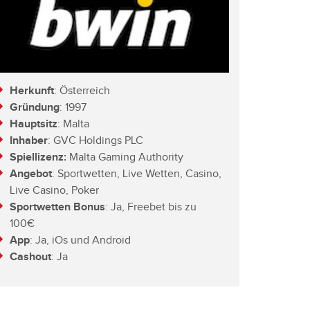
Herkunft
: Österreich
Gründung
: 1997
Hauptsitz
: Malta
Inhaber
: GVC Holdings PLC
Spiellizenz:
Malta Gaming Authority
Angebot
: Sportwetten, Live Wetten, Casino,
Live Casino, Poker
Sportwetten Bonus
: Ja, Freebet bis zu
100€
App
: Ja, iOs und Android
Cashout
: Ja