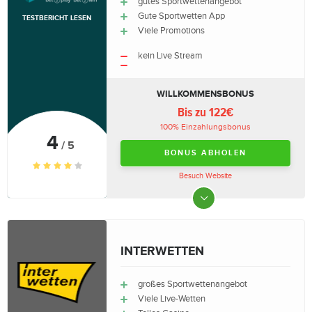
gutes Sportwettenangebot
Gute Sportwetten App
TESTBERICHT LESEN
Viele Promotions
kein Live Stream
WILLKOMMENSBONUS
Bis zu 122€
100% Einzahlungsbonus
4
/ 5
BONUS ABHOLEN
Besuch Website
INTERWETTEN
großes Sportwettenangebot
Viele Live-Wetten