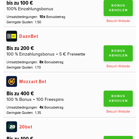
bis zu 100 €
BONUS
100% Einzahlungsbonus
ABHOLEN
10x
Umsatzbedingungen:
Bonusbetrag
Besuch Website
Geringste Quoten:
1.50
DaznBet
Bis zu 200 €
BONUS
100 % Einzahlungsbonus + 5 € Freiwette
ABHOLEN
8x
Umsatzbedingungen:
Bonusbetrag
Besuch Website
Geringste Quoten:
1.70
Mozzart Bet
Bis zu 400 €
BONUS
100 % Bonus + 100 Freespins
ABHOLEN
4x
Umsatzbedingungen:
Bonusbetrag
Besuch Website
Geringste Quoten:
1.35
20bet
Bis zu 100 €