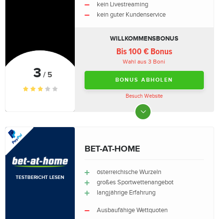
kein Livestreaming
kein guter Kundenservice
WILLKOMMENSBONUS
Bis 100 € Bonus
Wahl aus 3 Boni
3
/ 5
BONUS ABHOLEN
Besuch Website
BET-AT-HOME
österreichische Wurzeln
TESTBERICHT LESEN
großes Sportwettenangebot
langjährige Erfahrung
Ausbaufähige Wettquoten