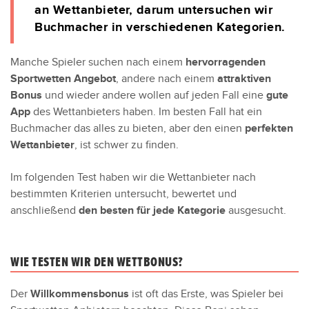
an Wettanbieter, darum untersuchen wir
Buchmacher in verschiedenen Kategorien.
Manche Spieler suchen nach einem
hervorragenden
Sportwetten Angebot
, andere nach einem
attraktiven
Bonus
und wieder andere wollen auf jeden Fall eine
gute
App
des Wettanbieters haben. Im besten Fall hat ein
Buchmacher das alles zu bieten, aber den einen
perfekten
Wettanbieter
, ist schwer zu finden.
Im folgenden Test haben wir die Wettanbieter nach
bestimmten Kriterien untersucht, bewertet und
anschließend
den besten für jede Kategorie
ausgesucht.
WIE TESTEN WIR DEN WETTBONUS?
Der
Willkommensbonus
ist oft das Erste, was Spieler bei