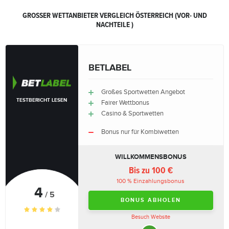
GROSSER WETTANBIETER VERGLEICH ÖSTERREICH (VOR- UND N
ACHTEILE )
BETLABEL
Großes Sportwetten Angebot
TESTBERICHT LESEN
Fairer Wettbonus
Casino & Sportwetten
Bonus nur für Kombiwetten
WILLKOMMENSBONUS
Bis zu 100 €
100 % Einzahlungsbonus
4
/ 5
BONUS ABHOLEN
Besuch Website