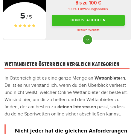
Bis zu 100 €
100 % Einzahlungsbonus
5
/ 5
BONUS ABHOLEN
Besuch Website
WETTANBIETER ÖSTERREICH VERGLEICH KATEGORIEN
In Österreich gibt es eine ganze Menge an
Wettanbietern
.
Da ist es nur verständlich, wenn du den Überblick verlierst
und nicht weißt, welcher Online Wettanbieter der beste ist.
Wir sind hier, um dir zu helfen und den Wettanbieter zu
finden, der am besten zu
deinen Interessen
passt, sodass
du deine Sportwetten online sicher abschließen kannst.
Nicht jeder hat die gleichen Anforderungen