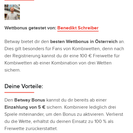
Wettbonus getestet von:
Benedikt Schreiber
Betway bietet dir den
besten Wettbonus in Österreich
an.
Dies gilt besonders für Fans von Kombiwetten, denn nach
der Registrierung kannst du dir eine 100 € Freiwette für
Kombiwetten ab einer Kombination von drei Wetten
sichern.
Deine Vorteile:
Den
Betway Bonus
kannst du dir bereits ab einer
Einzahlung von 5 €
sichern. Kombiniere lediglich drei
Spiele miteinander, um den Bonus zu aktivieren. Verlierst
du die Wette, erhältst du deinen Einsatz zu 100 % als
Freiwette zurückerstattet.