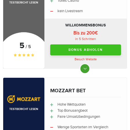
Tolles Casino
TESTBERICHT LESEN
kein Livestream
WILLKOMMENSBONUS
Bis zu 200€
in 5 Schritten
5
/ 5
BONUS ABHOLEN
Besuch Website
MOZZART BET
Hohe Wettquoten
TESTBERICHT LESEN
Top Bonusangbeot
Faire Umsatzbedingungen
Wenige Sportarten im Vergleich