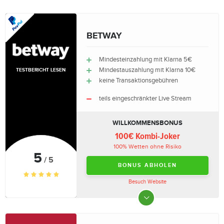
BETWAY
Mindesteinzahlung mit Klarna 5€
Mindestauszahlung mit Klarna 10€
TESTBERICHT LESEN
keine Transaktionsgebühren
teils eingeschränkter Live Stream
WILLKOMMENSBONUS
100€ Kombi-Joker
100% Wetten ohne Risiko
5
/ 5
BONUS ABHOLEN
Besuch Website