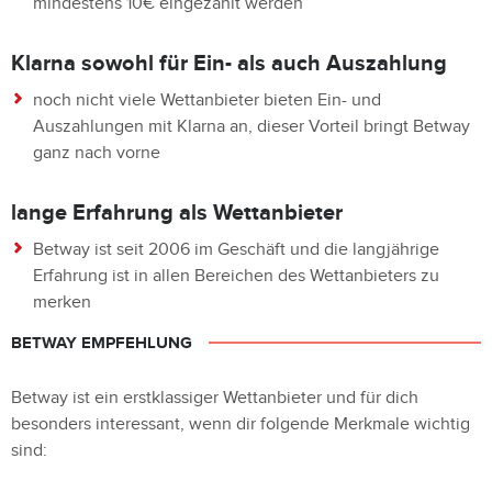
mindestens 10€ eingezahlt werden
Klarna sowohl für Ein- als auch Auszahlung
noch nicht viele Wettanbieter bieten Ein- und
Auszahlungen mit Klarna an, dieser Vorteil bringt Betway
ganz nach vorne
lange Erfahrung als Wettanbieter
Betway ist seit 2006 im Geschäft und die langjährige
Erfahrung ist in allen Bereichen des Wettanbieters zu
merken
BETWAY EMPFEHLUNG
Betway ist ein erstklassiger Wettanbieter und für dich
besonders interessant, wenn dir folgende Merkmale wichtig
sind: