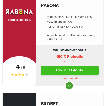
RABONA
Mindesteinzahlung mit Klarna 10€
TESTBERICHT LESEN
Auszahlung ab 10€
keine Transaktionsgebühren
Auszahlung durch Banküberweisung
statt Klarna
WILLKOMMENSBONUS
150 % Freiwette
bis zu 200 €
4
/ 5
BONUS ABHOLEN
Besuch Website
BILDBET