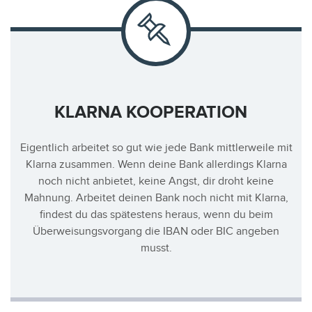
KLARNA KOOPERATION
Eigentlich arbeitet so gut wie jede Bank mittlerweile mit
Klarna zusammen. Wenn deine Bank allerdings Klarna
noch nicht anbietet, keine Angst, dir droht keine
Mahnung. Arbeitet deinen Bank noch nicht mit Klarna,
findest du das spätestens heraus, wenn du beim
Überweisungsvorgang die IBAN oder BIC angeben
musst.