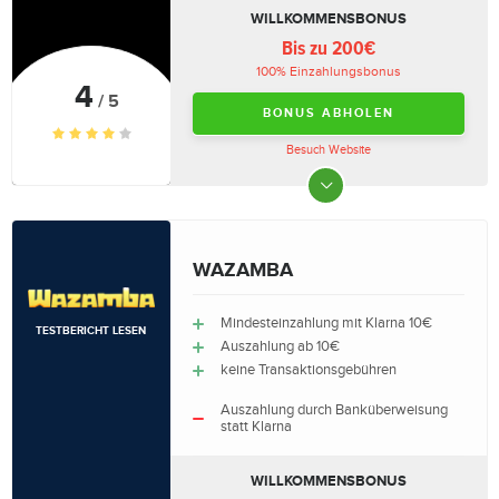
WILLKOMMENSBONUS
Bis zu 200€
100% Einzahlungsbonus
4
/ 5
BONUS ABHOLEN
Besuch Website
WAZAMBA
Mindesteinzahlung mit Klarna 10€
TESTBERICHT LESEN
Auszahlung ab 10€
keine Transaktionsgebühren
Auszahlung durch Banküberweisung
statt Klarna
WILLKOMMENSBONUS