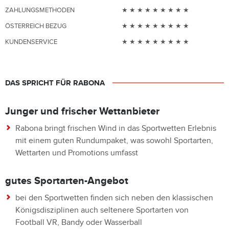
ZAHLUNGSMETHODEN
★ ★ ★ ★ ★ ★ ★ ★ ★
ÖSTERREICH BEZUG
★ ★ ★ ★ ★ ★ ★ ★ ★
KUNDENSERVICE
★ ★ ★ ★ ★ ★ ★ ★ ★
DAS SPRICHT FÜR RABONA
Junger und frischer Wettanbieter
Rabona bringt frischen Wind in das Sportwetten Erlebnis
mit einem guten Rundumpaket, was sowohl Sportarten,
Wettarten und Promotions umfasst
gutes Sportarten-Angebot
bei den Sportwetten finden sich neben den klassischen
Königsdisziplinen auch seltenere Sportarten von
Football VR, Bandy oder Wasserball