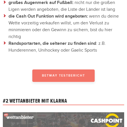
großes Augenmerk auf Fußball:
nicht nur die großen
Ligen werden angeboten, die Liste der Länder ist lang
die Cash Out Funktion wird angeboten:
wenn du deine
Wette vorzeitig verkaufen willst, um den Verlust zu
minimieren oder den Gewinn zu sichern, bist du hier
richtig
Randsportarten, die seltener zu finden sind
: z.B.
Hunderennen, Unihockey oder Gaelic Sports
BETWAY TESTBERICHT
#2 WETTANBIETER MIT KLARNA