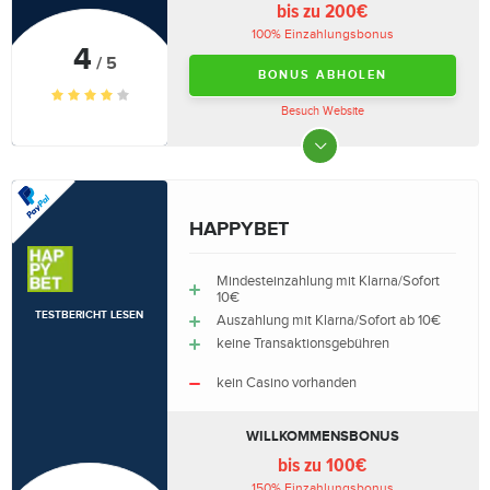
bis zu 200€
100% Einzahlungsbonus
4
/ 5
BONUS ABHOLEN
Besuch Website
HAPPYBET
Mindesteinzahlung mit Klarna/Sofort
10€
TESTBERICHT LESEN
Auszahlung mit Klarna/Sofort ab 10€
keine Transaktionsgebühren
kein Casino vorhanden
WILLKOMMENSBONUS
bis zu 100€
150% Einzahlungsbonus