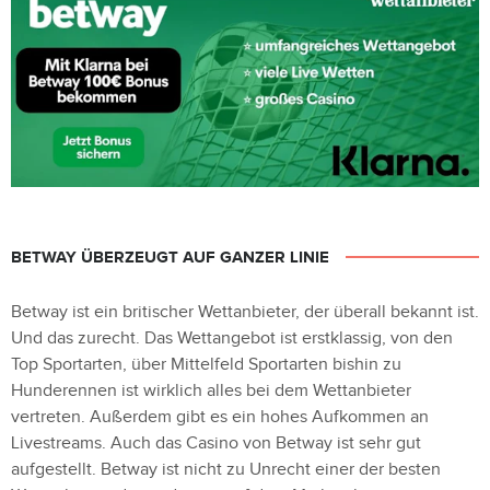
BETWAY ÜBERZEUGT AUF GANZER LINIE
Betway ist ein britischer Wettanbieter, der überall bekannt ist.
Und das zurecht. Das Wettangebot ist erstklassig, von den
Top Sportarten, über Mittelfeld Sportarten bishin zu
Hunderennen ist wirklich alles bei dem Wettanbieter
vertreten. Außerdem gibt es ein hohes Aufkommen an
Livestreams. Auch das Casino von Betway ist sehr gut
aufgestellt. Betway ist nicht zu Unrecht einer der besten