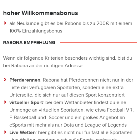
hoher Willkommensbonus
als Neukunde gibt es bei Rabona bis zu 200€ mit einem
100% Einzahlungsbonus
RABONA EMPFEHLUNG
Wenn dir folgende Kriterien besonders wichtig sind, bist du
bei Rabona an der richtigen Adresse:
Pferderennen
: Rabona hat Pferderennen nicht nur in der
Liste der verfügbaren Sportarten, sondern eine extra
Unterseite, die sich nur auf diesen Sport konzentriert
virtueller Sport
: bei dem Wettanbieter findest du eine
Unmenge an virtuellen Sportarten, wie etwa Football VR,
E-Basketball und -Soccer und ein großes Angebot an
eSports mit mehr als nur Dota und League of Legends
Live Wetten
: hier gibt es nicht nur für fast alle Sportarten