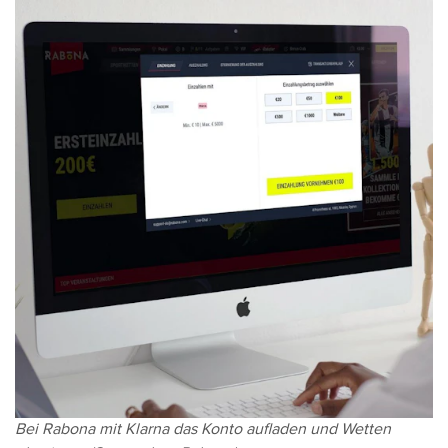
Bei Rabona mit Klarna das Konto aufladen und Wetten