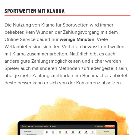
SPORTWETTEN MIT KLARNA
Die Nutzung von Klarna für Sportwetten wird immer
beliebter. Kein Wunder, der Zahlungsvorgang mit dem
Online Service dauert nur
wenige Minuten
. Viele
Wettanbieter sind sich den Vorteilen bewusst und wollen
mit Klarna zusammenarbeiten. Natürlich gibt es auch
andere gute Zahlungsmöglichkeiten und sicher werden
Spieler auch mit anderen Methoden zufriedengestellt sein,
aber je mehr Zahlungsmethoden ein Buchmacher anbietet,
desto besser kann er sich von der Konkurrenz absetzen.