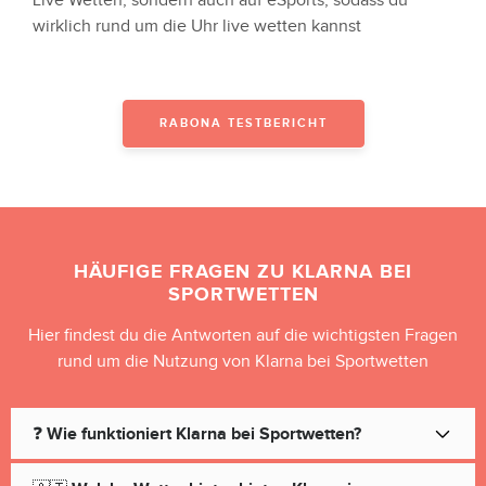
Live Wetten, sondern auch auf eSports, sodass du
wirklich rund um die Uhr live wetten kannst
RABONA TESTBERICHT
HÄUFIGE FRAGEN ZU KLARNA BEI
SPORTWETTEN
Hier findest du die Antworten auf die wichtigsten Fragen
rund um die Nutzung von Klarna bei Sportwetten
❓ Wie funktioniert Klarna bei Sportwetten?