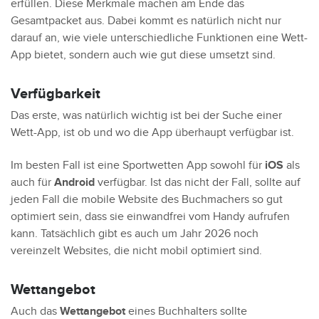
erfüllen. Diese Merkmale machen am Ende das
Gesamtpacket aus. Dabei kommt es natürlich nicht nur
darauf an, wie viele unterschiedliche Funktionen eine Wett-
App bietet, sondern auch wie gut diese umsetzt sind.
Verfügbarkeit
Das erste, was natürlich wichtig ist bei der Suche einer
Wett-App, ist ob und wo die App überhaupt verfügbar ist.
Im besten Fall ist eine Sportwetten App sowohl für
iOS
als
auch für
Android
verfügbar. Ist das nicht der Fall, sollte auf
jeden Fall die mobile Website des Buchmachers so gut
optimiert sein, dass sie einwandfrei vom Handy aufrufen
kann. Tatsächlich gibt es auch um Jahr 2026 noch
vereinzelt Websites, die nicht mobil optimiert sind.
Wettangebot
Auch das
Wettangebot
eines Buchhalters sollte