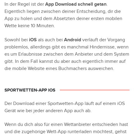
In der Regel ist der
App Download schnell getan
.
Eigentlich liegen zwischen deiner Entscheidung, dir die
App zu holen und dem Absetzten deiner ersten mobilen
Wette keine 10 Minuten.
Sowohl bei
iOS
als auch bei
Android
verläuft der Vorgang
problemlos, allerdings gibt es manchmal Hindernisse, wenn
es um Erlaubnisse zwischen dem Anbieter und dem System
gibt. In dem Fall kannst du aber auch eigentlich immer auf
die mobile Website eines Buchmachers ausweichen.
SPORTWETTEN-APP IOS
Der Download einer Sportwetten-App läuft auf einem iOS
Gerät wie bei jeder anderen App auch ab.
Wenn du dich also für einen Wettanbieter entschieden hast
und die zugehörige Wett-App runterladen möchtest, gehst