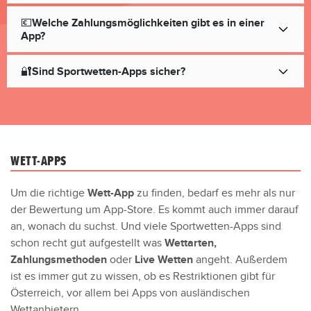
💶Welche Zahlungsmöglichkeiten gibt es in einer
App?
🔐Sind Sportwetten-Apps sicher?
WETT-APPS
Um die richtige
Wett-App
zu finden, bedarf es mehr als nur
der Bewertung um App-Store. Es kommt auch immer darauf
an, wonach du suchst. Und viele Sportwetten-Apps sind
schon recht gut aufgestellt was
Wettarten,
Zahlungsmethoden
oder
Live Wette
n
angeht. Außerdem
ist es immer gut zu wissen, ob es Restriktionen gibt für
Österreich, vor allem bei Apps von ausländischen
Wettanbietern.