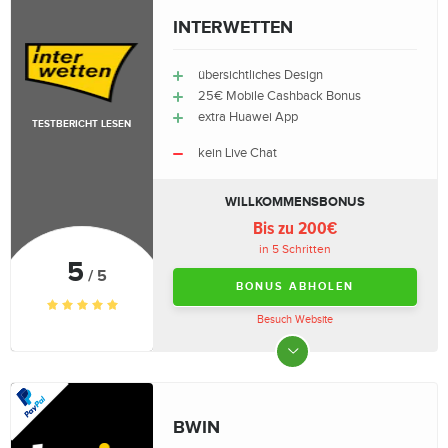
INTERWETTEN
übersichtliches Design
25€ Mobile Cashback Bonus
extra Huawei App
TESTBERICHT LESEN
kein Live Chat
WILLKOMMENSBONUS
Bis zu 200€
in 5 Schritten
5
/ 5
BONUS ABHOLEN
Besuch Website
BWIN