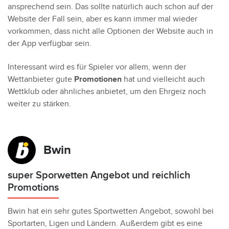
ansprechend sein. Das sollte natürlich auch schon auf der
Website der Fall sein, aber es kann immer mal wieder
vorkommen, dass nicht alle Optionen der Website auch in
der App verfügbar sein.
Interessant wird es für Spieler vor allem, wenn der
Wettanbieter gute
Promotionen
hat und vielleicht auch
Wettklub oder ähnliches anbietet, um den Ehrgeiz noch
weiter zu stärken.
Bwin
super Sporwetten Angebot und reichlich
Promotions
Bwin hat ein sehr gutes Sportwetten Angebot, sowohl bei
Sportarten, Ligen und Ländern. Außerdem gibt es eine