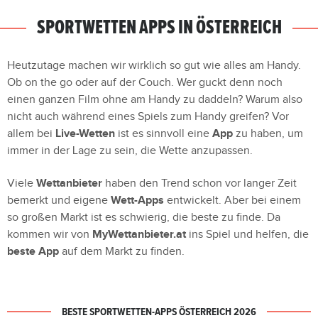
SPORTWETTEN APPS IN ÖSTERREICH
Heutzutage machen wir wirklich so gut wie alles am Handy.
Ob on the go oder auf der Couch. Wer guckt denn noch
einen ganzen Film ohne am Handy zu daddeln? Warum also
nicht auch während eines Spiels zum Handy greifen? Vor
allem bei
Live-Wetten
ist es sinnvoll eine
App
zu haben, um
immer in der Lage zu sein, die Wette anzupassen.
Viele
Wettanbieter
haben den Trend schon vor langer Zeit
bemerkt und eigene
Wett-Apps
entwickelt. Aber bei einem
so großen Markt ist es schwierig, die beste zu finde. Da
kommen wir von
MyWettanbieter.at
ins Spiel und helfen, die
beste App
auf dem Markt zu finden.
BESTE SPORTWETTEN-APPS ÖSTERREICH 2026