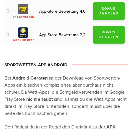
BONUS
App-Store Bewertung 4,6
ABHOLEN
INTERWETTEN
BONUS
App-Store Bewertung 2,2
ABHOLEN
MERKUR BETS
SPORTWETTEN-APP ANDROID
Bei
Android Geräten
ist der Download von Sportwetten-
Apps ein bisschen komplizierter, aber durchaus nicht
schwer. Da Wett-Apps, die Echtgeld verwenden im Google
Play Store
nicht erlaubt
sind, kannst du die Wett-Apps nicht
direkt im Play Store runterladen, sondern musst über die
Seite des Buchmachers gehen.
Dort findest du in der Regel den Direktlink zu der
APK