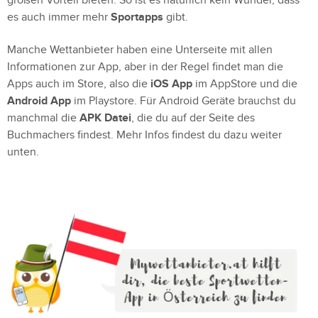
großen Vorteil bieten. So ist es natürlich kein Wunder, dass
es auch immer mehr
Sportapps
gibt.
Manche Wettanbieter haben eine Unterseite mit allen
Informationen zur App, aber in der Regel findet man die
Apps auch im Store, also die
iOS App
im AppStore und die
Android App
im Playstore. Für Android Geräte brauchst du
manchmal die
APK Datei
, die du auf der Seite des
Buchmachers findest. Mehr Infos findest du dazu weiter
unten.