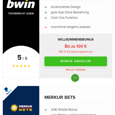
strukturiertes Design
gute App Store Bewertung
TESTBERICHT LESEN
Cash Out Funktion
manchmal längere Ladezeit
WILLKOMMENSBONUS
Bis zu 100 €
100 % Einzahlungsbonus
5
/ 5
BONUS ABHOLEN
Besuch Website
MERKUR BETS
20€ Mobile Bonus
Live Wetten und Spielstatistiken