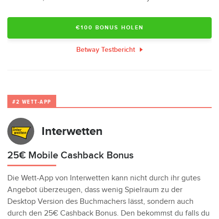
€100 BONUS HOLEN
Betway Testbericht
#2 WETT-APP
Interwetten
25€ Mobile Cashback Bonus
Die Wett-App von Interwetten kann nicht durch ihr gutes
Angebot überzeugen, dass wenig Spielraum zu der
Desktop Version des Buchmachers lässt, sondern auch
durch den 25€ Cashback Bonus. Den bekommst du falls du