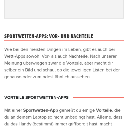
SPORTWETTEN-APPS: VOR- UND NACHTEILE
Wie bei den meisten Dingen im Leben, gibt es auch bei
Wett-Apps sowohl Vor- als auch Nachteile. Nach unserer
Meinung überwiegen zwar die Vorteile, aber macht dir
selber ein Bild und schau, ob die jeweiligen Listen bei der
genauso oder zumindest ähnlich aussehen.
VORTEILE SPORTWETTEN-APPS
Mit einer
Sportwetten-App
genießt du einige
Vorteile
, die
du an deinem Laptop so nicht unbedingt hast. Alleine, dass
du das Handy (bestimmt) immer griffbereit hast, macht