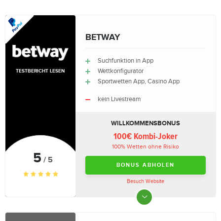
BETWAY
Suchfunktion in App
Wettkonfigurator
TESTBERICHT LESEN
Sportwetten App, Casino App
kein Livestream
WILLKOMMENSBONUS
100€ Kombi-Joker
100% Wetten ohne Risiko
5
/ 5
BONUS ABHOLEN
Besuch Website