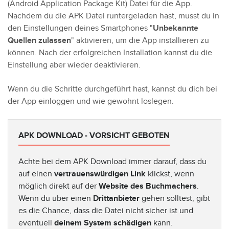
(Android Application Package Kit) Datei für die App.
Nachdem du die APK Datei runtergeladen hast, musst du in
den Einstellungen deines Smartphones "
Unbekannte
Quellen zulassen
" aktivieren, um die App installieren zu
können. Nach der erfolgreichen Installation kannst du die
Einstellung aber wieder deaktivieren.
Wenn du die Schritte durchgeführt hast, kannst du dich bei
der App einloggen und wie gewohnt loslegen.
APK DOWNLOAD - VORSICHT GEBOTEN
Achte bei dem APK Download immer darauf, dass du
auf einen
vertrauenswürdigen Link
klickst, wenn
möglich direkt auf der
Website des Buchmachers
.
Wenn du über einen
Drittanbieter
gehen solltest, gibt
es die Chance, dass die Datei nicht sicher ist und
eventuell
deinem System schädigen
kann.