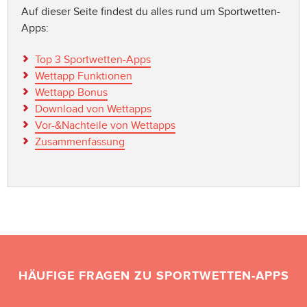
Auf dieser Seite findest du alles rund um Sportwetten-
Apps:
Top 3 Sportwetten-Apps
Wettapp Funktionen
Wettapp Bonus
Download von Wettapps
Vor-&Nachteile von Wettapps
Zusammenfassung
HÄUFIGE FRAGEN ZU SPORTWETTEN-APPS