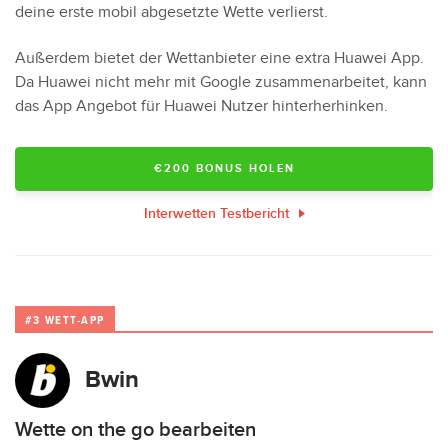
deine erste mobil abgesetzte Wette verlierst.
Außerdem bietet der Wettanbieter eine extra Huawei App.
Da Huawei nicht mehr mit Google zusammenarbeitet, kann
das App Angebot für Huawei Nutzer hinterherhinken.
€200 BONUS HOLEN
Interwetten Testbericht
#3 WETT-APP
Bwin
Wette on the go bearbeiten