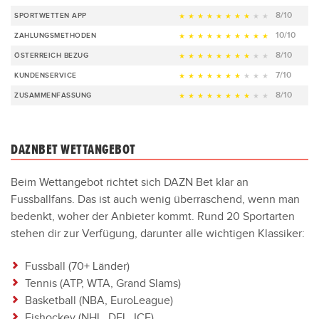
8/10
SPORTWETTEN APP
★
★
★
★
★
★
★
★
★
★
10/10
ZAHLUNGSMETHODEN
★
★
★
★
★
★
★
★
★
★
8/10
ÖSTERREICH BEZUG
★
★
★
★
★
★
★
★
★
★
7/10
KUNDENSERVICE
★
★
★
★
★
★
★
★
★
★
8/10
ZUSAMMENFASSUNG
★
★
★
★
★
★
★
★
★
★
DAZNBET WETTANGEBOT
Beim Wettangebot richtet sich DAZN Bet klar an
Fussballfans. Das ist auch wenig überraschend, wenn man
bedenkt, woher der Anbieter kommt. Rund 20 Sportarten
stehen dir zur Verfügung, darunter alle wichtigen Klassiker:
Fussball (70+ Länder)
Tennis (ATP, WTA, Grand Slams)
Basketball (NBA, EuroLeague)
Eishockey (NHL, DEL, ICE)