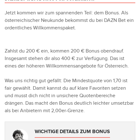
Jetzt kommen wir zum spannenden Teil: dem Bonus. Als
österreichischer Neukunde bekommst du bei DAZN Bet ein
ordentliches Willkommenspaket.
Zahlst du 200 € ein, kommen 200 € Bonus obendrauf.
Insgesamt stehen dir also 400 € zur Verfügung. Das ist
eines der höheren Willkommensangebote für Österreich.
Was uns richtig gut gefällt: Die Mindestquote von 1,70 ist
fair gewählt. Damit kannst du auf klare Favoriten setzen
und musst dich nicht in unsichere Quotenbereiche
drängen. Das macht den Bonus deutlich leichter umsetzbar
als bei Anbietern mit 2,00er-Grenze.
WICHTIGE DETAILS ZUM BONUS